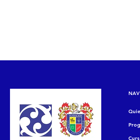
NAV
Qui
Prog
Cur