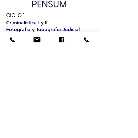
PENSUM
CICLO 1
Criminalística I y ll
Fotografía y Topografía Judicial
Introducción al Derecho
Derecho Penal General
CICLO 2
Inglés
Balística
Criminalística III y IV
Cadena de Custodia y Evidencia
CICLO 3
Lofoscopia y Dactilotécnia
Medicina Forense
Seguridad Ocupacional
Desarrollo Humano
CICLO 4
Psicología Criminal y Criminología