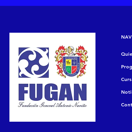
NAV
Qui
Prog
Cur
Noti
Cont