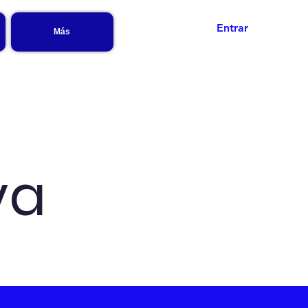
Entrar
Más
va